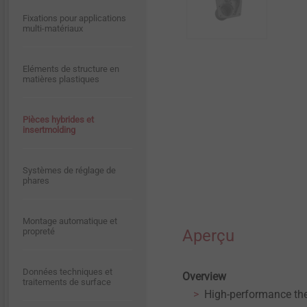
Dispositif d’alerte externe
Carrière
Fixations pour applications
multi-matériaux
Construction bois
Qualité
Contact
Eléments de structure en
Technique des fenêtres et
matières plastiques
des façades vitrées
Environnement et
développement durable
Pièces hybrides et
Aménagement intérieur
insertmolding
Solutions de fixation pour
Systèmes de réglage de
systèmes d’ITE
phares
Montage automatique et
propreté
Aperçu
Données techniques et
Overview
traitements de surface
High-performance the