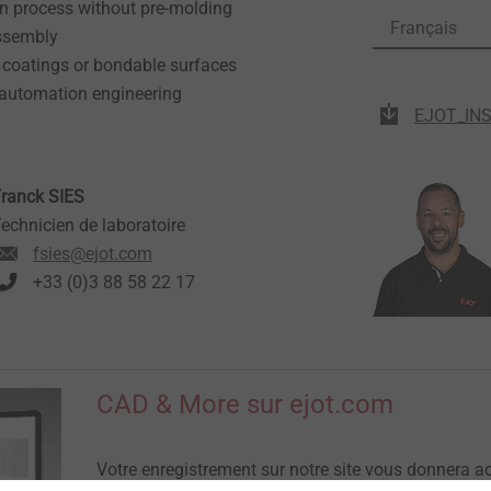
on process without pre-molding
Français
assembly
d coatings or bondable surfaces
 automation engineering
EJOT_INS
ranck SIES
echnicien de laboratoire
fsies@ejot.com
+33 (0)3 88 58 22 17
CAD & More sur ejot.com
Votre enregistrement sur notre site vous donnera 