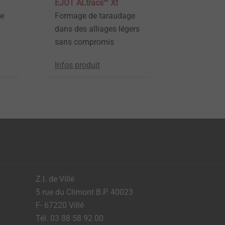
EJOT ALtracs
Xt
ge
Formage de taraudage
dans des alliages légers
sans compromis
Infos produit
Z.I. de Villé
5 rue du Climont B.P. 40023
F- 67220 Villé
Tél. 03 88 58 92 00