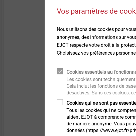
Vos paramètres de cooki
Nous utilisons des cookies pour vous 
anonymes, des informations sur vous,
EJOT respecte votre droit à la prote
Choisissez vos préférences personnell
Cookies essentiels au fonctionn
Housing for actu
Les cookies sont techniquement 
Cela inclut les fonctions de base
désactivés. Sans ces cookies, ce
The perfect counterpart of
Cookies qui ne sont pas essenti
Tous les cookies qui ne comptent 
A lightweight and cost-eff
aident EJOT à comprendre comment
possibility to integrate sh
de manière anonyme. Vous pouvez 
données (https://www.ejot.fr/pri