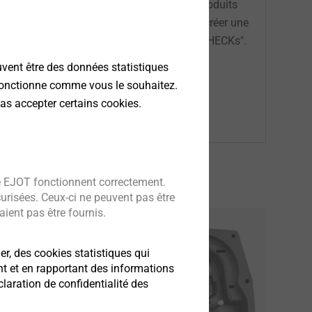
uits, PDF des dessins techniques de nos produits
e, CAD & more vous offre la possibilité de créer une
er leur faisabilité avec les "APPLICATION CHECKs".
uvent être des données statistiques
 fonctionne comme vous le souhaitez.
as accepter certains cookies.
e EJOT fonctionnent correctement.
curisées. Ceux-ci ne peuvent pas être
ient pas être fournis.
er, des cookies statistiques qui
he
nt et en rapportant des informations
.
aration de confidentialité des