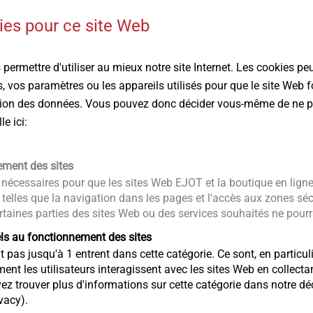
votre disposition : données CAO, informations prod
®
®
®
es pour ce site Web
DELTA PT
, SHEETtracs
et ALtracs
Plus. En outr
simulation numérique d'un assemblage ou de vérifi
permettre d'utiliser au mieux notre site Internet. Les cookies pe
 vos paramètres ou les appareils utilisés pour que le site Web
CAD & more
ction des données. Vous pouvez donc décider vous-même de ne p
e ici:
ement des sites
ators and gearboxes
nécessaires pour que les sites Web EJOT et la boutique en lign
 telles que la navigation dans les pages et l'accès aux zones sé
rtaines parties des sites Web ou des services souhaités ne pourra
 our covers.
els au fonctionnement des sites
pas jusqu'à 1 entrent dans cette catégorie. Ce sont, en particuli
ective alternative to aluminium die-cast versions which offers t
 les utilisateurs interagissent avec les sites Web en collecta
afts, axes, brackets, sockets etc. through direct injection molding
trouver plus d'informations sur cette catégorie dans notre décl
vacy).