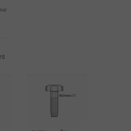
onal
es
®