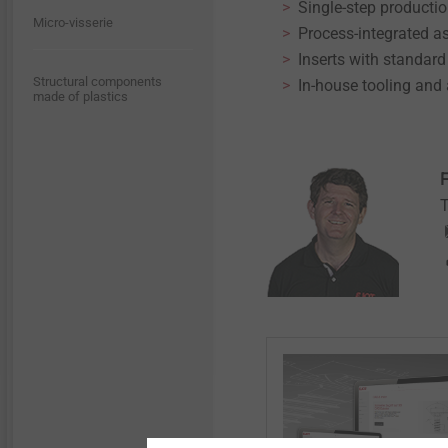
Single-step producti
Micro-visserie
Process-integrated 
Inserts with standar
Structural components
In-house tooling and
made of plastics
F
T