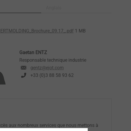
Anglais
ERTMOLDING_Brochure_09.17_.pdf
1 MB
Gaetan ENTZ
Responsable technique industrie
gentz@ejot.com
+33 (0)3 88 58 93 62
accès aux nombreux services que nous mettons à