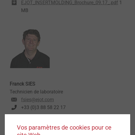
EJOT_INSERTMOLDING_Brochure_09.17_.pdf
1
MB
Franck SIES
Technicien de laboratoire
fsies@ejot.com
+33 (0)3 88 58 22 17
Vos paramètres de cookies pour ce
site Web