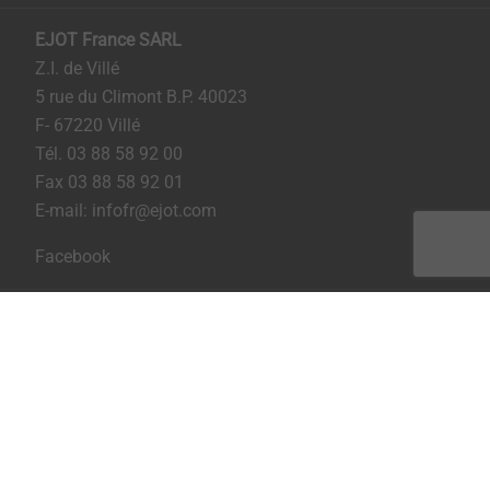
EJOT France SARL
Z.I. de Villé
5 rue du Climont B.P. 40023
F- 67220 Villé
Tél. 03 88 58 92 00
Fax 03 88 58 92 01
E-mail: infofr@ejot.com
Facebook
Imprint
Privacy
CGV / CGA
Imprimer la page