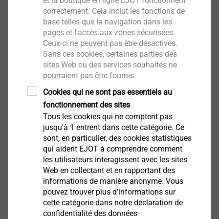
et la boutique en ligne EJOT fonctionnent
correctement. Cela inclut les fonctions de
base telles que la navigation dans les
pages et l'accès aux zones sécurisées.
Ceux-ci ne peuvent pas être désactivés.
Sans ces cookies, certaines parties des
CAD & More sur ejot.com
sites Web ou des services souhaités ne
pourraient pas être fournis.
Votre enregistrement sur notre site vous donnera
Cookies qui ne sont pas essentiels au
accès aux nombreux services que nous mettons
fonctionnement des sites
à votre disposition : données CAO, informations
Tous les cookies qui ne comptent pas
produits, PDF des dessins techniques de nos
jusqu'à 1 entrent dans cette catégorie. Ce
®
®
®
sont, en particulier, des cookies statistiques
produits DELTA PT
, SHEETtracs
et ALtracs
qui aident EJOT à comprendre comment
Plus. En outre, CAD & more vous offre la
les utilisateurs interagissent avec les sites
possibilité de créer une simulation numérique
Web en collectant et en rapportant des
d'un assemblage ou de vérifier leur faisabilité
informations de manière anonyme. Vous
avec les "APPLICATION CHECKs".
pouvez trouver plus d'informations sur
cette catégorie dans notre déclaration de
confidentialité des données