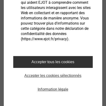
qui aident EJOT à comprendre comment
les utilisateurs interagissent avec les sites
Web en collectant et en rapportant des
informations de manière anonyme. Vous
pouvez trouver plus d'informations sur
cette catégorie dans notre déclaration de
confidentialité des données
(https://www.ejot.fr/privacy).
Accepter tous les cookies
Notre grande famille Ejot inspire confiance et
sécurité. Notre entreprise se veut respectueuse de
la société, des personnes et de leur projet de vie.
Accepter les cookies sélectionnés
Information légale