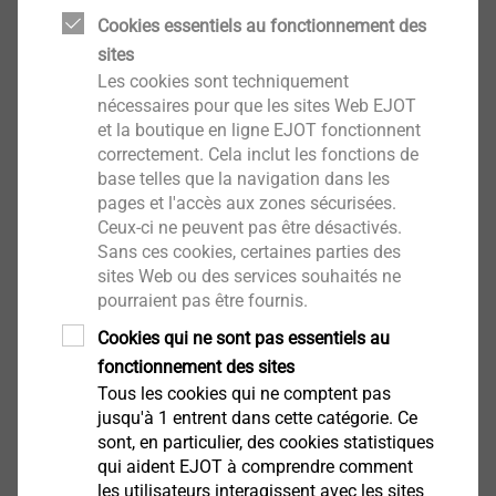
Infos produit
Cookies essentiels au fonctionnement des
sites
Les cookies sont techniquement
nécessaires pour que les sites Web EJOT
et la boutique en ligne EJOT fonctionnent
correctement. Cela inclut les fonctions de
®
EJOT ALtracs
Xt
base telles que la navigation dans les
pages et l'accès aux zones sécurisées.
Infos produit
Ceux-ci ne peuvent pas être désactivés.
Sans ces cookies, certaines parties des
sites Web ou des services souhaités ne
pourraient pas être fournis.
Cookies qui ne sont pas essentiels au
fonctionnement des sites
®
EJOT SpringHead
Tous les cookies qui ne comptent pas
jusqu'à 1 entrent dans cette catégorie. Ce
sont, en particulier, des cookies statistiques
Infos produit
qui aident EJOT à comprendre comment
les utilisateurs interagissent avec les sites