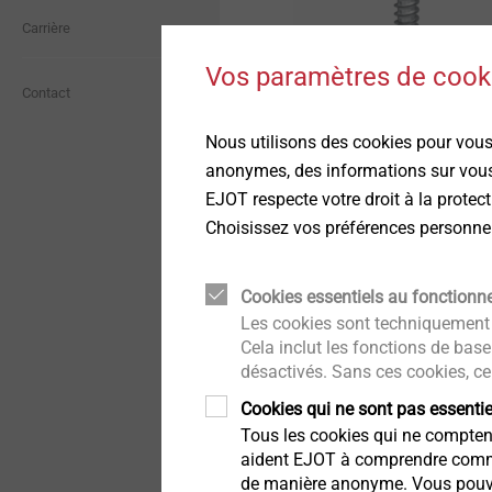
Dispositif d’alerte externe
Carrière
Fixations pour applications
multi-matériaux
Construction bois
Vos paramètres de cooki
®
Qualité
Contact
EVO PT
Eléments de structure en
L'évolution du vissage
Technique des fenêtres et
matières plastiques
Nous utilisons des cookies pour vous 
des façades vitrées
direct dans les
Environnement et
anonymes, des informations sur vous,
développement durable
thermoplastiques
Pièces hybrides et
EJOT respecte votre droit à la prote
Aménagement intérieur
insertmolding
Choisissez vos préférences personnell
Infos produit
Solutions de fixation pour
Systèmes de réglage de
systèmes d’ITE
phares
Cookies essentiels au fonctionn
Les cookies sont techniquement 
Cela inclut les fonctions de base
Montage automatique et
désactivés. Sans ces cookies, ce
propreté
Cookies qui ne sont pas essenti
Tous les cookies qui ne comptent 
Données techniques et
traitements de surface
aident EJOT à comprendre comment
de manière anonyme. Vous pouvez 