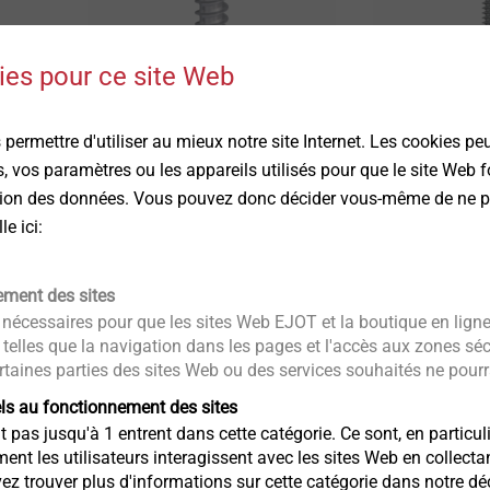
es pour ce site Web
®
®
DELTA PT
ALtracs
Plu
Vissage direct à haute
La vis autof
permettre d'utiliser au mieux notre site Internet. Les cookies pe
charge admissible dans les
les métaux l
 vos paramètres ou les appareils utilisés pour que le site Web
matières plastiques
ction des données. Vous pouvez donc décider vous-même de ne p
e ici:
Infos produit
Infos produit
ement des sites
nécessaires pour que les sites Web EJOT et la boutique en lign
 telles que la navigation dans les pages et l'accès aux zones sé
rtaines parties des sites Web ou des services souhaités ne pourra
els au fonctionnement des sites
pas jusqu'à 1 entrent dans cette catégorie. Ce sont, en particuli
 les utilisateurs interagissent avec les sites Web en collecta
trouver plus d'informations sur cette catégorie dans notre décl