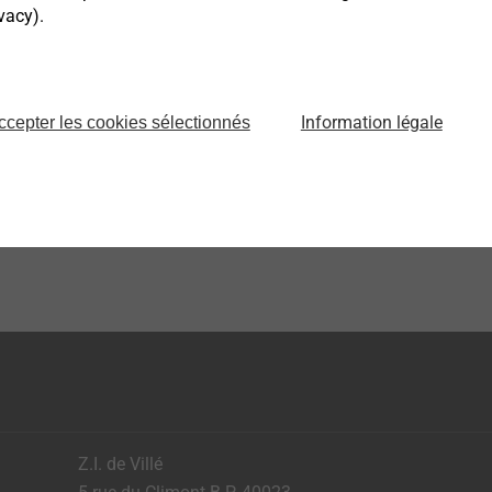
vacy).
®
EJOT ALtracs
Xt
EJOT Sprin
Formage de taraudage
Screw head w
très
dans des alliages légers
spring elem
sans compromis
Information légale
ccepter les cookies sélectionnés
Infos produit
Infos produit
Z.I. de Villé