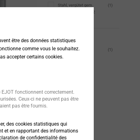
Stahl, vergütet gem.
(1)
EJOT WN 7461 Teil 2
(Rm > 1000 N/mm2)
s
ormeuse pour
Entraînement
uvent être des données statistiques
égers
 fonctionne comme vous le souhaitez.
TORX PLUS®
(1)
as accepter certains cookies.
Reset all filters
e EJOT fonctionnent correctement.
curisées. Ceux-ci ne peuvent pas être
ient pas être fournis.
er, des cookies statistiques qui
nt et en rapportant des informations
aration de confidentialité des