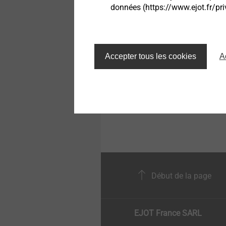
données (https://www.ejot.fr/pri
EJOT Microvis
Micro-visserie
Des solutions
d'assemblage pour des 
Structural components
made of plastics
petits composants.
Accepter tous les cookies
A
Infos produit
Début de la page
EJOT France SARL