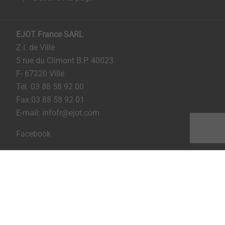
EJOT France SARL
Z.I. de Villé
5 rue du Climont B.P. 40023
F- 67220 Villé
Tél. 03 88 58 92 00
Fax 03 88 58 92 01
E-mail: infofr@ejot.com
Facebook
Imprint
Privacy
CGV / CGA