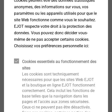
cookies peuvent être des données statistiques
anonymes, des informations sur vous, vos
paramètres ou les appareils utilisés pour que le
site Web fonctionne comme vous le souhaitez.
CAD & More sur ejot.com
EJOT respecte votre droit à la protection des
données. Vous pouvez donc décider vous-
Votre enregistrement sur notre site vous donnera
même de ne pas accepter certains cookies.
accès aux nombreux services que nous mettons
Choisissez vos préférences personnelle ici:
à votre disposition : données CAO, informations
produits, PDF des dessins techniques de nos
Cookies essentiels au fonctionnement des
®
®
®
produits DELTA PT
, SHEETtracs
et ALtracs
sites
Plus. En outre, CAD & more vous offre la
Les cookies sont techniquement
possibilité de créer une simulation numérique
nécessaires pour que les sites Web EJOT
d'un assemblage ou de vérifier leur faisabilité
et la boutique en ligne EJOT fonctionnent
correctement. Cela inclut les fonctions de
avec les "APPLICATION CHECKs".
base telles que la navigation dans les
pages et l'accès aux zones sécurisées.
Ceux-ci ne peuvent pas être désactivés.
CAD & more