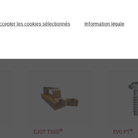
éveloppé pour ces matériaux et a fait l’objet de nombreuses séries
cacité. Dans le cas de trous borgnes, la pointe pénètre parfaite
, permettant d’obtenir une augmentation du couple.
Information légale
ccepter les cookies sélectionnés
intéressants
®
®
EJOT TSSD
EVO PT