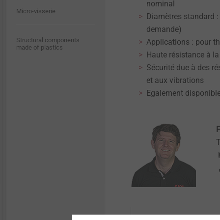
nominal
Micro-visserie
Diamètres standard :
demande)
Structural components
Applications : pour 
made of plastics
Haute résistance à la
Sécurité due à des rés
et aux vibrations
Egalement disponible
F
T