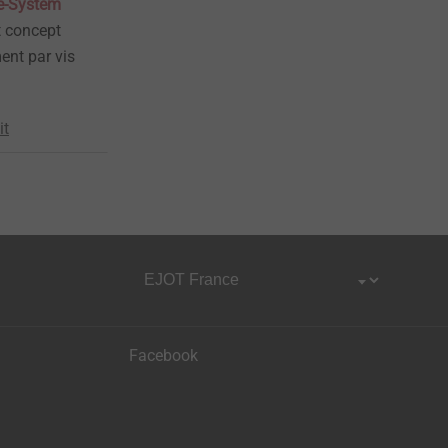
e-System
t concept
ent par vis
it
Facebook