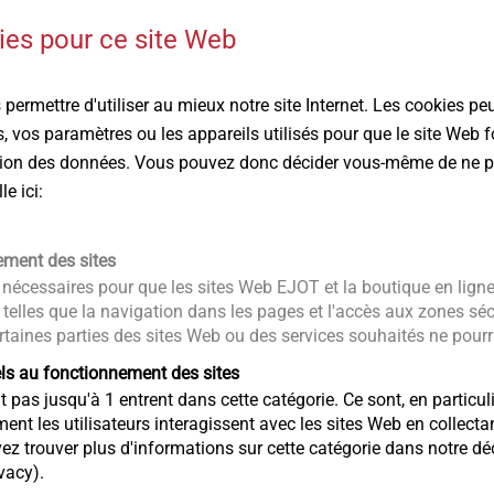
CAD & More sur ejot.com
es pour ce site Web
Votre enregistrement sur notre site vous donnera 
votre disposition : données CAO, informations prod
permettre d'utiliser au mieux notre site Internet. Les cookies pe
®
®
®
DELTA PT
, SHEETtracs
et ALtracs
Plus. En outr
 vos paramètres ou les appareils utilisés pour que le site Web
simulation numérique d'un assemblage ou de vérifi
ction des données. Vous pouvez donc décider vous-même de ne p
e ici:
CAD & more
ement des sites
nécessaires pour que les sites Web EJOT et la boutique en lign
 telles que la navigation dans les pages et l'accès aux zones sé
rtaines parties des sites Web ou des services souhaités ne pourra
plastiques moussés
els au fonctionnement des sites
pas jusqu'à 1 entrent dans cette catégorie. Ce sont, en particuli
 les utilisateurs interagissent avec les sites Web en collecta
une fixation spécialement conçue pour le vissage direct en toute
trouver plus d'informations sur cette catégorie dans notre décl
plastiques moussés.
vacy).