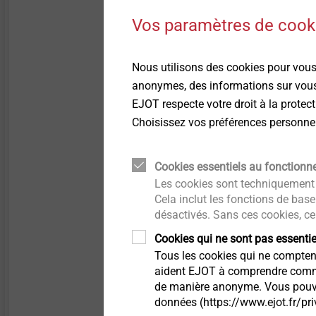
Vos paramètres de cooki
Nous utilisons des cookies pour vous 
anonymes, des informations sur vous,
EJOT respecte votre droit à la prote
Choisissez vos préférences personnell
Cookies essentiels au fonctionn
Les cookies sont techniquement 
Cela inclut les fonctions de base
désactivés. Sans ces cookies, ce
Pour les thermo
Cookies qui ne sont pas essenti
Tous les cookies qui ne comptent 
aident EJOT à comprendre comment
®
La vis EJOT Cell PT
est 
de manière anonyme. Vous pouvez 
sécurité dans les thermo
données (https://www.ejot.fr/pri