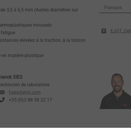
Français
 de 3,5 à 6,5 mm (Autres diamètres sur
thermoplastiques moussés
EJOT_Cell
 fatigue
istances élevées à la traction, à la torsion
 en matière plastique
ranck SIES
echnicien de laboratoire
fsies@ejot.com
+33 (0)3 88 58 22 17