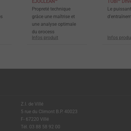
EJOCLEAN
TOBI
Driv
Propreté technique
Le puissan
es
grâce une maîtrise et
d'entraînem
une analyse optimale
du process
Infos produit
Infos produ
Z.I. de Villé
5 rue du Climont B.P. 40023
F- 67220 Villé
Tél. 03 88 58 92 00