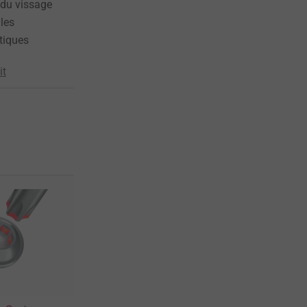
 du vissage
 les
tiques
it