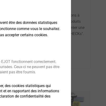
accès aux nombreux services que nous mettons à
uits, PDF des dessins techniques de nos produits
uvent être des données statistiques
e, CAD & more vous offre la possibilité de créer une
 fonctionne comme vous le souhaitez.
er leur faisabilité avec les "APPLICATION CHECKs".
as accepter certains cookies.
e EJOT fonctionnent correctement.
curisées. Ceux-ci ne peuvent pas être
ient pas être fournis.
er, des cookies statistiques qui
nt et en rapportant des informations
aration de confidentialité des