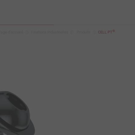
®
age d'accueil
Fixations Industrielles
Produits
CELL PT