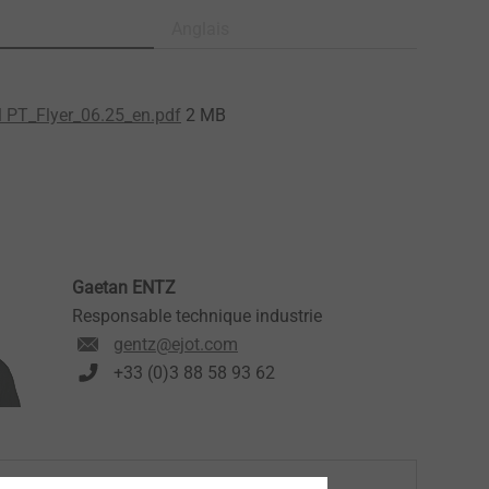
Anglais
 PT_Flyer_06.25_en.pdf
2 MB
Gaetan ENTZ
Responsable technique industrie
gentz@ejot.com
+33 (0)3 88 58 93 62