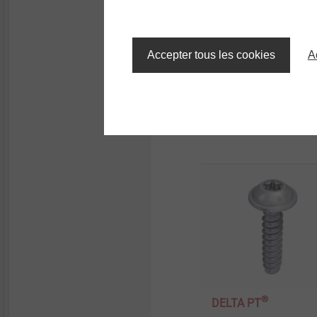
Le profil du filet a été d
d’essais prouvant son effi
dans la matière plastique
Accepter tous les cookies
A
Autres produits 
®
DELTA PT