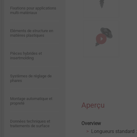
Dispositif d’alerte externe
Carrière
Fixations pour applications
multi-matériaux
Construction bois
Qualité
Contact
Eléments de structure en
Technique des fenêtres et
matières plastiques
des façades vitrées
Environnement et
développement durable
Pièces hybrides et
Aménagement intérieur
insertmolding
Solutions de fixation pour
Systèmes de réglage de
systèmes d’ITE
phares
Montage automatique et
propreté
Aperçu
Données techniques et
Overview
traitements de surface
Longueurs standard : 