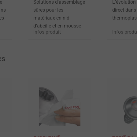
e
Solutions d'assemblage
L'évolution
ans
sûres pour les
direct dans
es
matériaux en nid
thermoplas
d'abeille et en mousse
Infos produit
Infos produ
es
®
®