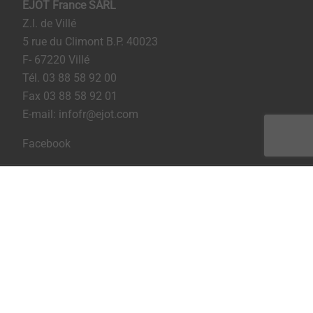
EJOT France SARL
Z.I. de Villé
5 rue du Climont B.P. 40023
F- 67220 Villé
Tél. 03 88 58 92 00
Fax 03 88 58 92 01
E-mail: infofr@ejot.com
Facebook
Imprint
Privacy
CGV / CGA
Imprimer la page