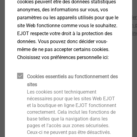
ISO 9001 Sormat
311 KB
cookies peuvent être des données statistiques
ISO 9001 Turkey EN
146 KB
anonymes, des informations sur vous, vos
ISO 9001_2015 Business Unit Cold Forming_Werk He
paramètres ou les appareils utilisés pour que le
ISO 9001_2015_Business Unit Bauschraube_Werk In 
site Web fonctionne comme vous le souhaitez.
ISO 9001_2015_Business Unit Business Insert Moldi
EJOT respecte votre droit à la protection des
ISO 9001_2015_Werk Tambach_EN
137 KB
données. Vous pouvez donc décider vous-
ISO 9001_Taicang_EN
139 KB
même de ne pas accepter certains cookies.
Choisissez vos préférences personnelle ici:
Certification de notre système de
management de la qualité IATF
Cookies essentiels au fonctionnement des
16949_2016
sites
Les cookies sont techniquement
nécessaires pour que les sites Web EJOT
Certificates IATF 16949
et la boutique en ligne EJOT fonctionnent
IATF16949 EJOT Polska.pdf_en
136 KB
correctement. Cela inclut les fonctions de
CERTIFICADO IATF - EJOT-FEY.pdf
293 KB
base telles que la navigation dans les
IATF 16949_EJOT Octaqon_EN.pdf
126 KB
pages et l'accès aux zones sécurisées.
IATF 16949_EJOT Schweiz.pdf_EN
126 KB
Ceux-ci ne peuvent pas être désactivés.