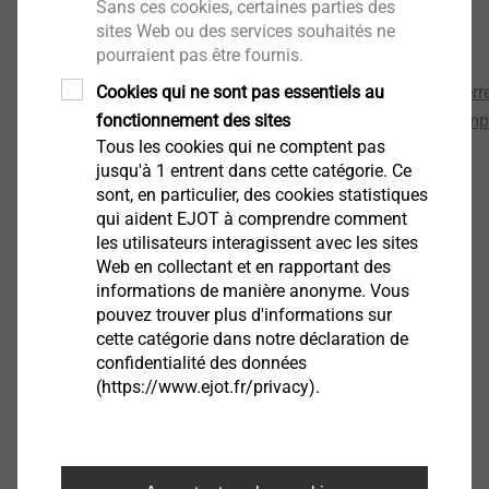
Sans ces cookies, certaines parties des
IATF 16949_EJOT Tezmak_EN
113 KB
sites Web ou des services souhaités ne
IATF16949 EJOT ATF Mexico
253 KB
pourraient pas être fournis.
IATF_16949_2016_Tambach.pdf_EN
109 KB
Cookies qui ne sont pas essentiels au
IATF_16949_Business_Unit_Cold_Forming_Werk_Herr
fonctionnement des sites
IATF_16949_Business_Unit_Insert Molding_Headlam
Tous les cookies qui ne comptent pas
IATF_16949__EJOT Taicang_en
136 KB
jusqu'à 1 entrent dans cette catégorie. Ce
sont, en particulier, des cookies statistiques
Certification de notre système de normes
qui aident EJOT à comprendre comment
environnementales ISO 14001
les utilisateurs interagissent avec les sites
Web en collectant et en rapportant des
informations de manière anonyme. Vous
Certificates UM14001
pouvez trouver plus d'informations sur
IQNet ISO 14001.pdf_EN
135 KB
cette catégorie dans notre déclaration de
ISO 14001 EJOT Schweiz_EN.pdf
59 KB
confidentialité des données
ISO 14001.pdf_EN
95 KB
(https://www.ejot.fr/privacy).
Verification statement.pdf
627 KB
Occupational Health and Safety