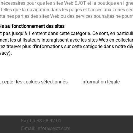
nécessaires pour que les sites Web EJOT et la boutique en lign
 telles que la navigation dans les pages et l'accès aux zones sé
rtaines parties des sites Web ou des services souhaités ne pourra
els au fonctionnement des sites
pas jusqu'à 1 entrent dans cette catégorie. Ce sont, en particuli
 les utilisateurs interagissent avec les sites Web en collecta
trouver plus d'informations sur cette catégorie dans notre décl
vacy).
Information légale
ccepter les cookies sélectionnés
Z.I. de Villé
5 rue du Climont B.P. 40023
F- 67220 Villé
Tél. 03 88 58 92 00
Fax 03 88 58 92 01
E-mail: infofr@ejot.com