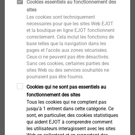
Cookies essentiels au fonctionnement des
sites
Les cookies sont techniquement
nécessaires pour que les sites Web EJOT
et la boutique en ligne EJOT fonctionnent
correctement. Cela inclut les fonctions de
base telles que la navigation dans les
pages et l'accès aux zones sécurisées.
Ceux-ci ne peuvent pas être désactivés.
Sans ces cookies, certaines parties des
sites Web ou des services souhaités ne
pourraient pas être fournis.
Cookies qui ne sont pas essentiels au
fonctionnement des sites
Thanks to state-of-the-art plant technology and years
Tous les cookies qui ne comptent pas
of know-how, structural components from EJOT,
jusqu'à 1 entrent dans cette catégorie. Ce
designed to meet customer-specific requirements,
sont, en particulier, des cookies statistiques
qui aident EJOT à comprendre comment
meet the highest demands in terms of tight tolerances,
les utilisateurs interagissent avec les sites
dimensional stability, resistance and appearance.