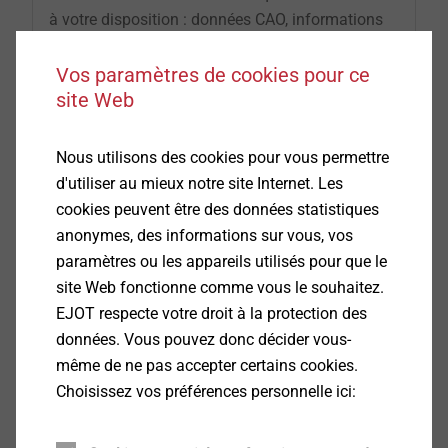
à votre disposition : données CAO, informations
produits, PDF des dessins techniques de nos
®
®
®
produits DELTA PT
, SHEETtracs
et ALtracs
Vos paramètres de cookies pour ce
Plus. En outre, CAD & more vous offre la
site Web
possibilité de créer une simulation numérique
d'un assemblage ou de vérifier leur faisabilité
Nous utilisons des cookies pour vous permettre
avec les "APPLICATION CHECKs".
d'utiliser au mieux notre site Internet. Les
cookies peuvent être des données statistiques
anonymes, des informations sur vous, vos
CAD & more
paramètres ou les appareils utilisés pour que le
site Web fonctionne comme vous le souhaitez.
EJOT respecte votre droit à la protection des
données. Vous pouvez donc décider vous-
Composants structurels robustes
même de ne pas accepter certains cookies.
Choisissez vos préférences personnelle ici: